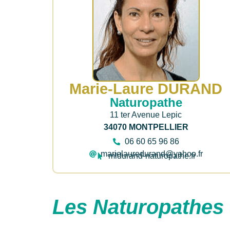
Marie-Laure DURAND
Naturopathe
11 ter Avenue Lepic
34070 MONTPELLIER
06 60 65 96 86
marielauredurand@yahoo.fr
mldurand-naturopathe.fr
Les Naturopathes