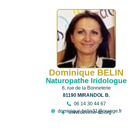
Dominique BELIN
Naturopathe Iridologue
6, rue de la Bonneterie
81190 MIRANDOL B.
06 14 30 44 67
dominique.belin31@orange.fr
www.devenir-db.org