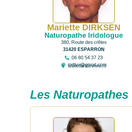
Mariette DIRKSEN
Naturopathe Iridologue
380, Route des crêtes
31420 ESPARRON
06 80 54 37 23
mrttvv@gmail.com
www.lartdevivre.nl
Les Naturopathes 