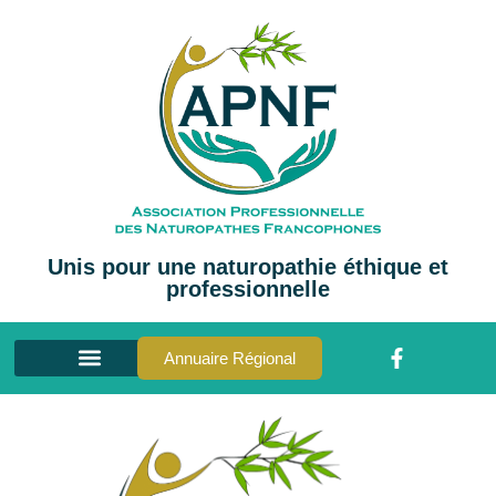
Unis pour une naturopathie éthique et
professionnelle
Annuaire Régional
Annuaire des Naturopathes
La Naturopathie
Comment adhérer ?
Blog et Actualités